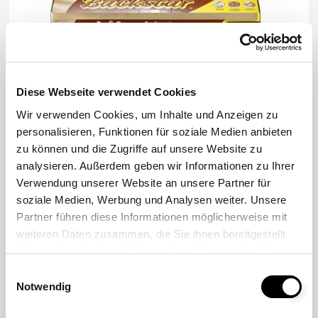
Diese Webseite verwendet Cookies
Wir verwenden Cookies, um Inhalte und Anzeigen zu
personalisieren, Funktionen für soziale Medien anbieten
zu können und die Zugriffe auf unsere Website zu
analysieren. Außerdem geben wir Informationen zu Ihrer
Gastronorm (GN) 2/1
Verwendung unserer Website an unsere Partner für
soziale Medien, Werbung und Analysen weiter. Unsere
64 x 52 cm
Partner führen diese Informationen möglicherweise mit
Einzelblatt
weiteren Daten zusammen, die Sie ihnen bereitgestellt
Paket à 250 Stück
haben oder die sie im Rahmen Ihrer Nutzung der Dienste
gesammelt haben.
Einwilligungsauswahl
CHF 53.40 (exkl. MWST)
Notwendig